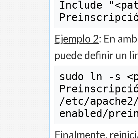
Include
"<pat
Preinscripci
Ejemplo 2
: En amb
puede definir un li
sudo ln 
-
s 
<
Preinscripci
/
etc
/
apache2
enabled
/
prei
Finalmente, reinic