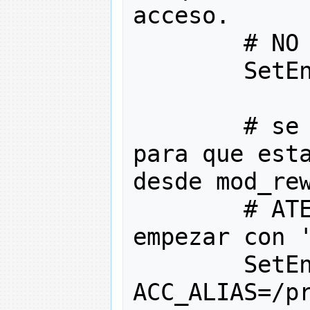
acceso.
# NO
        SetE
# se
para que esta
desde mod_re
# AT
empezar con 
        SetEn
ACC_ALIAS
=/
p