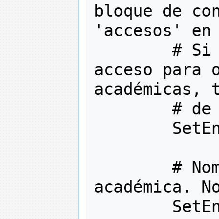
bloque de con
'accesos' en
# Si
acceso para o
académicas, 
# de
        SetE
# No
académica. N
        SetE