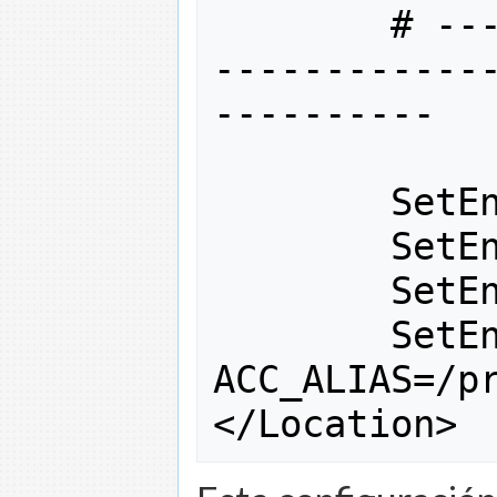
# --
------------
----------
        SetE
        SetE
        SetE
        SetEn
ACC_ALIAS
=/
p
</
Location
>