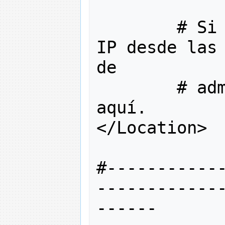
# Si
IP desde las 
de 
# ad
aquí.
</
Location
>
#-----------
------------
------