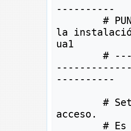
----------
# PU
la instalació
ua1
# --
------------
----------
# Se
acceso. 
# Es