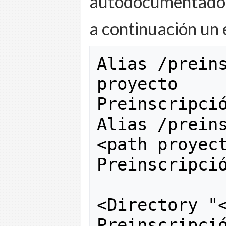
autodocumentado e
a continuación un 
Alias 
/
prein
proyecto 
Preinscripci
Alias 
/
prein
<path proyect
Preinscripci
<
Directory 
"
Preinscripci