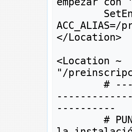
empezar con 
        SetEn
ACC_ALIAS
=/
p
</
Location
>
<
Location ~ 
"/preinscrip
# --
------------
----------
# PU
la instalació