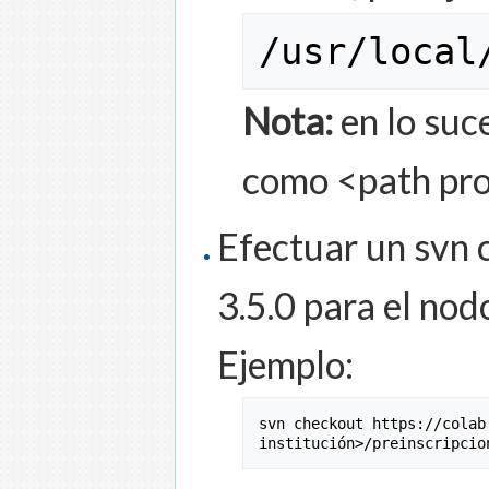
/
usr
/
local
Nota:
en lo suc
como <path pro
Efectuar un svn 
3.5.0 para el nod
Ejemplo:
svn checkout https
:
//colab
institución>/preinscripcio