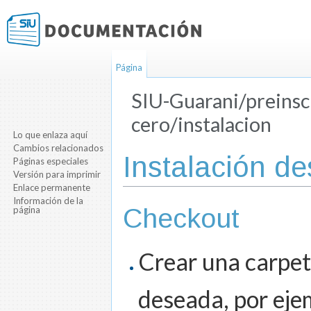
Página
SIU-Guarani/preinscr
cero/instalacion
Lo que enlaza aquí
Saltar a:
navegación
,
buscar
Cambios relacionados
Instalación d
Páginas especiales
Versión para imprimir
Enlace permanente
Información de la
Checkout
página
Crear una carpet
deseada, por eje