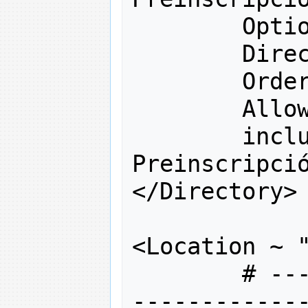
        Opti
        Dire
        Orde
        Allo
incl
Preinscripci
</
Directory
>
<
Location ~ 
# --
------------