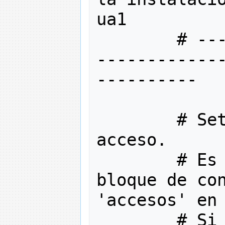
ua1
# --
------------
----------
# Se
acceso. 
# Es
bloque de con
'accesos' en
# Si