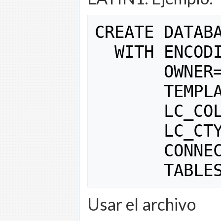
CREATE DATAB
  WITH ENCOD
       OWNER
       TEMPL
       LC_CO
       LC_CT
       CONNE
       TABLE
Usar el archivo