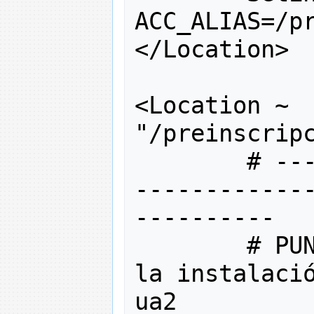
ACC_ALIAS
=/
p
</
Location
>
<
Location ~ 
"/preinscrip
# --
------------
----------
# PU
la instalació
ua2