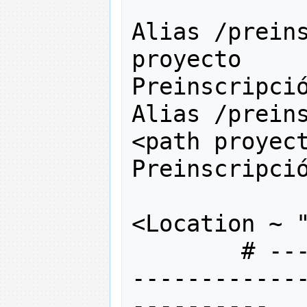
Alias 
/
prein
proyecto 
Preinscripci
Alias 
/
prein
<path proyect
Preinscripci
<
Location ~ 
# --
------------
----------