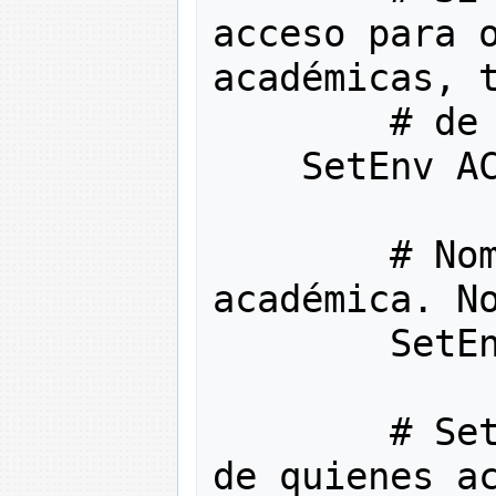
acceso para o
académicas, 
# de
    SetEnv A
# No
académica. N
        SetE
# Se
de quienes ac