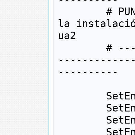
# PU
la instalació
ua2
# --
------------
----------
        SetE
        SetE
        SetE
        SetEn