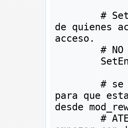
# Se
de quienes ac
acceso.
# NO
        SetE
# se
para que esta
desde mod_re
# AT