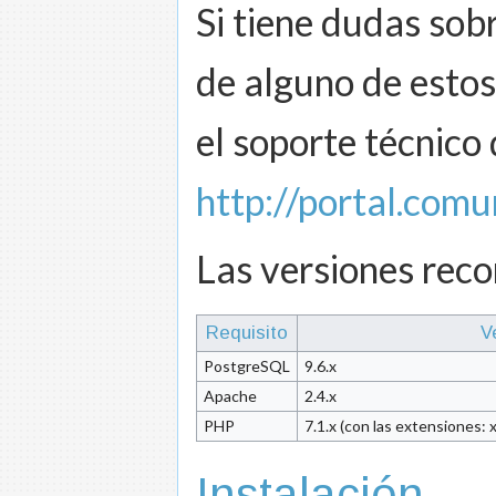
Si tiene dudas sobr
de alguno de estos
el soporte técnico 
http://portal.comu
Las versiones reco
Requisito
V
PostgreSQL
9.6.x
Apache
2.4.x
PHP
7.1.x (con las extensiones: xm
Instalación