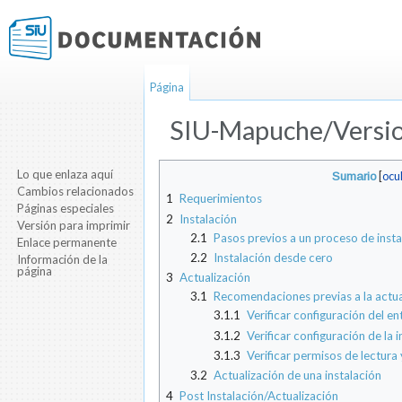
Página
SIU-Mapuche/Version
Saltar a:
navegación
,
buscar
Lo que enlaza aquí
Sumario
[
ocu
Cambios relacionados
1
Requerimientos
Páginas especiales
2
Instalación
Versión para imprimir
2.1
Pasos previos a un proceso de insta
Enlace permanente
2.2
Instalación desde cero
Información de la
página
3
Actualización
3.1
Recomendaciones previas a la actua
3.1.1
Verificar configuración del en
3.1.2
Verificar configuración de la i
3.1.3
Verificar permisos de lectura 
3.2
Actualización de una instalación
4
Post Instalación/Actualización