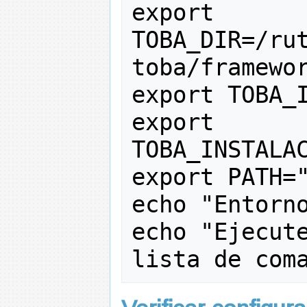
export
TOBA_DIR
=
/
ru
toba
/
framewo
export
TOBA_
export
TOBA_INSTALA
export
PATH
=
echo
"Entorn
echo
"Ejecute
lista de com