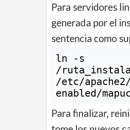
Para servidores lin
generada por el in
sentencia como su
ln
-s
/
ruta_instal
/
etc
/
apache2
enabled
/
mapu
Para finalizar, rei
tome los nuevos c