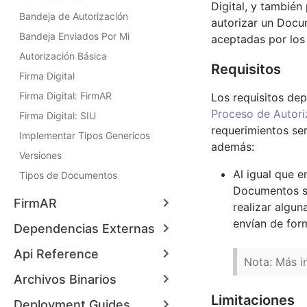
Digital, y también
Bandeja de Autorización
autorizar un Docu
Bandeja Enviados Por Mi
aceptadas por los 
Autorización Básica
Requisitos
Firma Digital
Firma Digital: FirmAR
Los requisitos de
Proceso de Autori
Firma Digital: SIU
requerimientos se
Implementar Tipos Genericos
además:
Versiones
Al igual que 
Tipos de Documentos
Documentos se
FirmAR
realizar algu
envían de for
Dependencias Externas
Api Reference
Nota: Más i
Archivos Binarios
Limitaciones
Deployment Guides