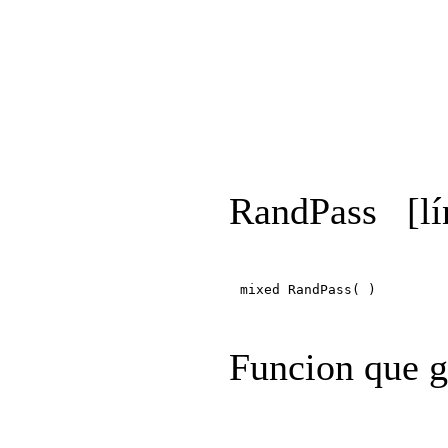
RandPass
[l
mixed RandPass( )
Funcion que g