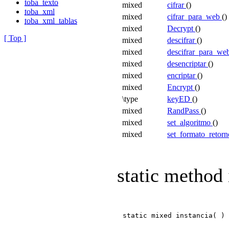
toba_texto
mixed
cifrar
()
toba_xml
mixed
cifrar_para_web
(
toba_xml_tablas
mixed
Decrypt
()
[ Top ]
mixed
descifrar
()
mixed
descifrar_para_we
mixed
desencriptar
()
mixed
encriptar
()
mixed
Encrypt
()
\type
keyED
()
mixed
RandPass
()
mixed
set_algoritmo
()
mixed
set_formato_retor
static method 
static mixed instancia( )