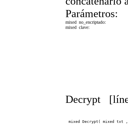
concatenarlo
Parámetros:
mixed
no_encriptado:
mixed
clave:
Decrypt
[lín
mixed Decrypt( mixed txt ,