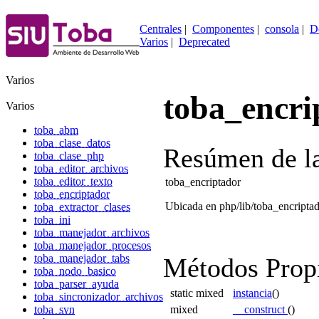
Centrales
|
Componentes
|
consola
|
D
Varios
|
Deprecated
Varios
toba_encri
Varios
toba_abm
toba_clase_datos
Resúmen de l
toba_clase_php
toba_editor_archivos
toba_editor_texto
toba_encriptador
toba_encriptador
Ubicada en php/lib/toba_encriptad
toba_extractor_clases
toba_ini
toba_manejador_archivos
toba_manejador_procesos
toba_manejador_tabs
Métodos Prop
toba_nodo_basico
toba_parser_ayuda
static
mixed
instancia
()
toba_sincronizador_archivos
mixed
__construct
()
toba_svn