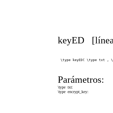
keyED
[líne
\type keyED( \type txt , \
Parámetros:
\type
txt:
\type
encrypt_key: