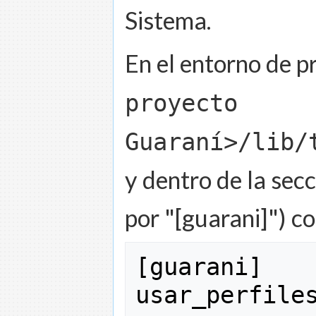
Sistema.
En el entorno de p
proyecto
Guaraní>/lib/
y dentro de la sec
por "[guarani]") co
[
guarani
]
usar_perfile