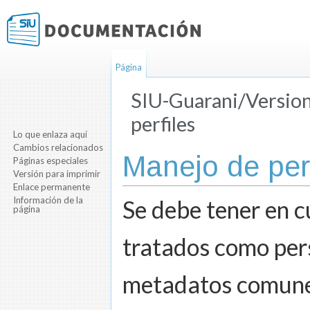
Página
SIU-Guarani/Version
perfiles
Lo que enlaza aquí
Saltar a:
navegación
,
buscar
Cambios relacionados
Manejo de perf
Páginas especiales
Versión para imprimir
Enlace permanente
Información de la
Se debe tener en c
página
tratados como pers
metadatos comunes