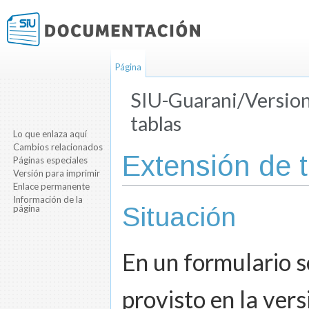
Página
SIU-Guarani/Version
tablas
Lo que enlaza aquí
Saltar a:
navegación
,
buscar
Cambios relacionados
Extensión de 
Páginas especiales
Versión para imprimir
Enlace permanente
Información de la
Situación
página
En un formulario s
provisto en la vers