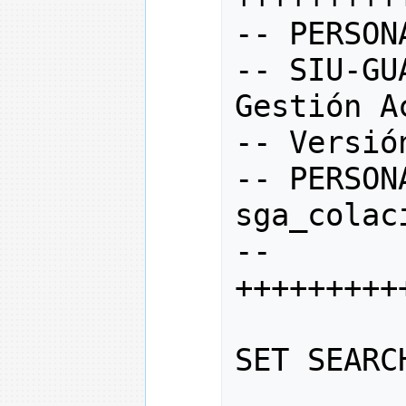
--
 PERSON
--
 SIU
-
GU
Gestión A
--
 Versió
--
 PERSON
sga_colac
--
+++++++++
SET SEARC