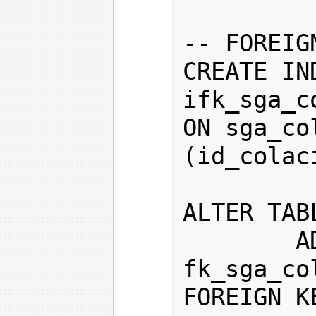
--
 FOREIG
CREATE IND
ifk_sga_c
(
id_colac
ALTER TAB
        A
fk_sga_co
FOREIGN 
K