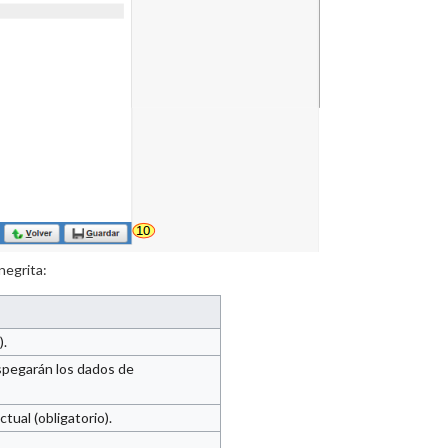
negrita:
).
spegarán los dados de
tual (obligatorio).