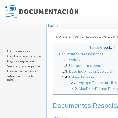
Página
SIU-Guarani/Version3.22.0/documentacion d
Saltar a:
navegación
,
buscar
Sumario
[
ocultar
]
Lo que enlaza aquí
1
Documentos Respaldatorios
Cambios relacionados
1.1
Objetivo
Páginas especiales
1.2
Ubicación en el menú
Versión para imprimir
Enlace permanente
1.3
Descripción de la Operación
Información de la
1.4
Listado Principal
página
1.4.1
Agregar Documento Resp
1.4.2
Modificar/Eliminar Docu
Documentos Respalda