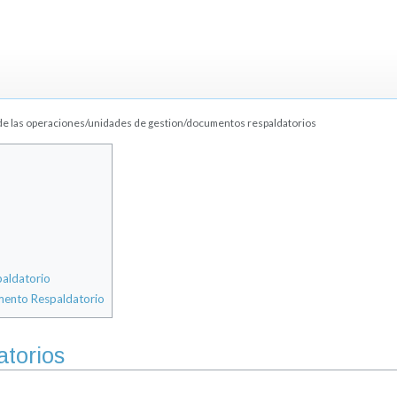
e las operaciones/unidades de gestion/documentos respaldatorios
aldatorio
mento Respaldatorio
torios