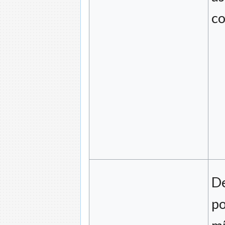
co
De
po