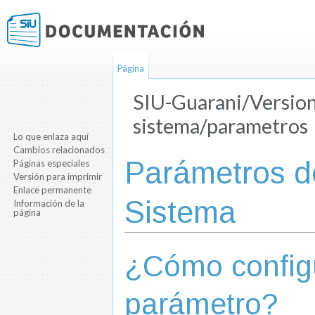
Página
SIU-Guarani/Version
sistema/parametros
Lo que enlaza aquí
Saltar a:
navegación
,
buscar
Cambios relacionados
Parámetros d
Páginas especiales
Versión para imprimir
Enlace permanente
Sistema
Información de la
página
¿Cómo config
parámetro?