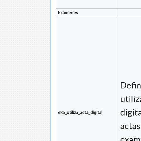
Exámenes
Defin
utili
digit
exa_utiliza_acta_digital
actas
exam