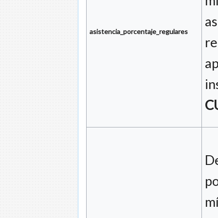
m
as
asistencia_porcentaje_regulares
re
ap
in
C
De
po
m