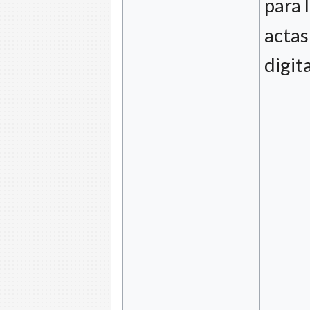
para 
actas
digit