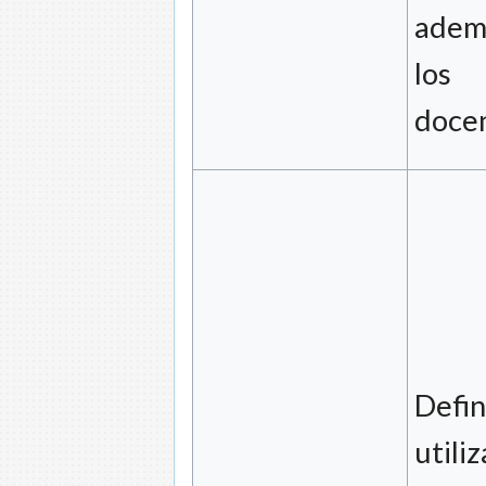
adem
los
docen
Defin
utili