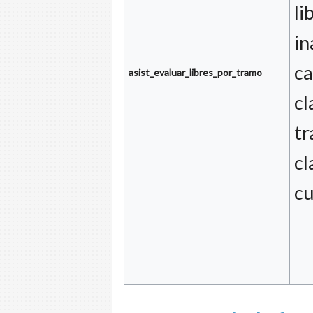
li
in
ca
asist_evaluar_libres_por_tramo
cl
tr
cl
c