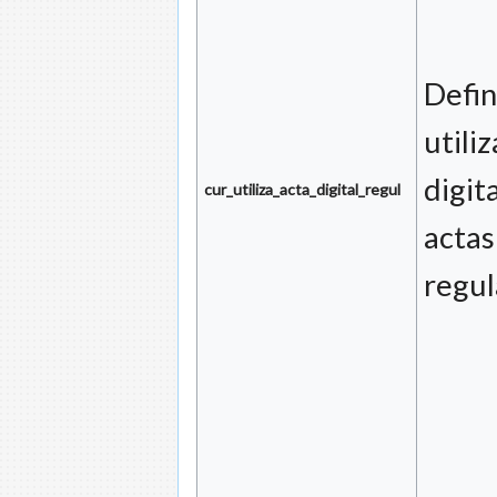
Defin
utili
digit
cur_utiliza_acta_digital_regul
actas
regul