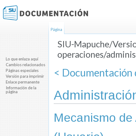
Página
SIU-Mapuche/Versio
operaciones/adminis
Lo que enlaza aquí
Saltar a:
navegación
,
buscar
Cambios relacionados
< Documentación d
Páginas especiales
Versión para imprimir
Enlace permanente
Información de la
Administració
página
Mecanismo de A