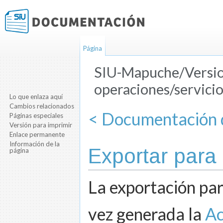
Página
SIU-Mapuche/Versio
operaciones/servicio
Lo que enlaza aquí
Saltar a:
navegación
,
buscar
Cambios relacionados
< Documentación d
Páginas especiales
Versión para imprimir
Enlace permanente
Información de la
Exportar para
página
La exportación par
vez generada la
Ac