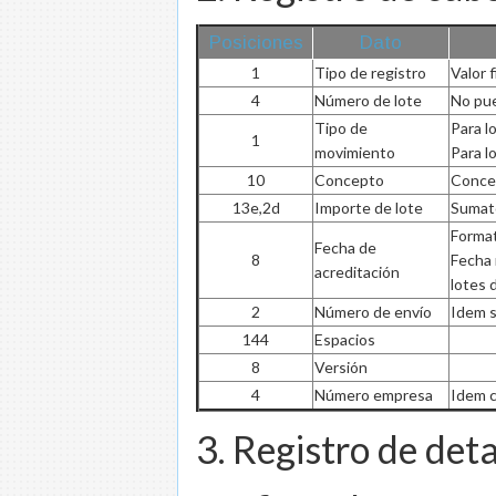
Posiciones
Dato
1
Tipo de registro
Valor f
4
Número de lote
No pue
Tipo de
Para l
1
movimiento
Para l
10
Concepto
Concep
13e,2d
Importe de lote
Sumato
Form
Fecha de
8
Fecha 
acreditación
lotes 
2
Número de envío
Idem s
144
Espacios
8
Versión
4
Número empresa
Idem c
3. Registro de det