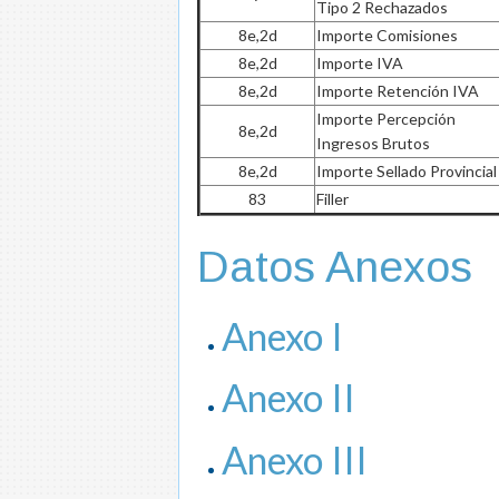
Tipo 2 Rechazados
8e,2d
Importe Comisiones
8e,2d
Importe IVA
8e,2d
Importe Retención IVA
Importe Percepción
8e,2d
Ingresos Brutos
8e,2d
Importe Sellado Provincial
83
Filler
Datos Anexos
Anexo I
Anexo II
Anexo III