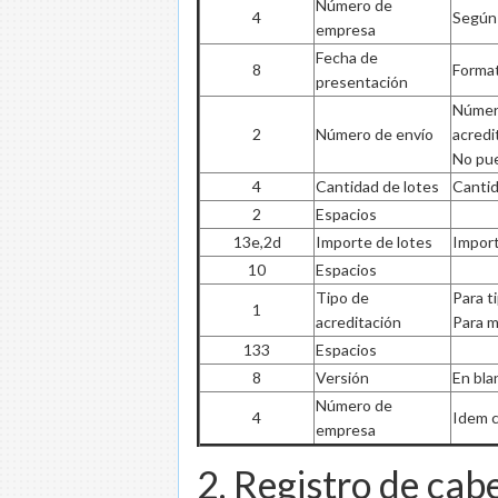
Número de
4
Según 
empresa
Fecha de
8
Form
presentación
Número
2
Número de envío
acredi
No pue
4
Cantidad de lotes
Cantid
2
Espacios
13e,2d
Importe de lotes
Import
10
Espacios
Tipo de
Para t
1
acreditación
Para m
133
Espacios
8
Versión
En bla
Número de
4
Idem c
empresa
2. Registro de cab