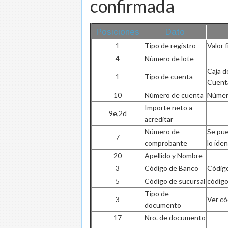
confirmada
Posiciones
Dato
1
Tipo de registro
Valor f
4
Número de lote
Caja d
1
Tipo de cuenta
Cuenta
10
Número de cuenta
Número
Importe neto a
9e,2d
acreditar
Número de
Se pue
7
comprobante
lo ide
20
Apellido y Nombre
3
Código de Banco
Código
5
Código de sucursal
código
Tipo de
3
Ver có
documento
17
Nro. de documento