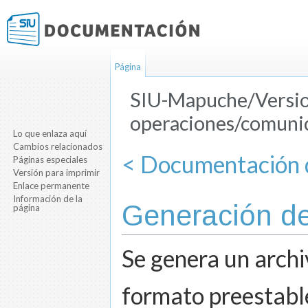
Página
SIU-Mapuche/Versio
operaciones/comunic
Lo que enlaza aquí
Saltar a:
navegación
,
buscar
Cambios relacionados
< Documentación d
Páginas especiales
Versión para imprimir
Enlace permanente
Información de la
Generación d
página
Se genera un archi
formato preestable