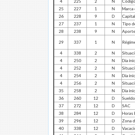
4
225
2
N
Código
25
227
1
N
Marca 
26
228
9
D
Capita
27
237
1
N
Tipo d
28
238
9
N
Aporte
29
337
1
N
Régim
4
338
2
N
Situac
4
250
2
N
Día ini
4
252
2
N
Situac
4
254
2
N
Día ini
4
256
2
N
Situac
35
258
2
N
Día ini
36
260
12
D
Sueldo
37
272
12
D
SAC
38
284
12
D
Horas 
39
296
12
D
Zona d
40
338
12
D
Vacaci