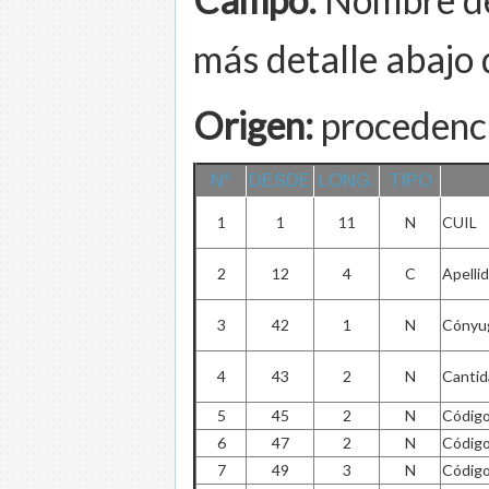
más detalle abajo 
Origen:
procedenci
Nº
DESDE
LONG.
TIPO
1
1
11
N
CUIL
2
12
4
C
Apelli
3
42
1
N
Cónyu
4
43
2
N
Cantid
5
45
2
N
Código
6
47
2
N
Código
7
49
3
N
Código