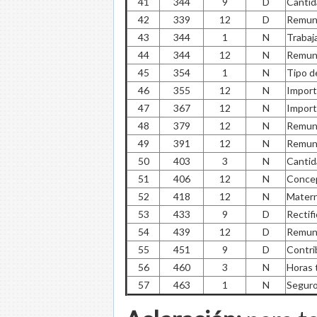
41
344
9
D
Cantid
42
339
12
D
Remune
43
344
1
N
Trabaj
44
344
12
N
Remune
45
354
1
N
Tipo d
46
355
12
N
Import
47
367
12
N
Import
48
379
12
N
Remune
49
391
12
N
Remun
50
403
3
N
Cantid
51
406
12
N
Concep
52
418
12
N
Mater
53
433
9
D
Rectif
54
439
12
D
Remune
55
451
9
D
Contri
56
460
3
N
Horas 
57
463
1
N
Seguro