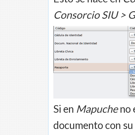
Consorcio SIU > 
Si en
Mapuche
no 
documento con su 