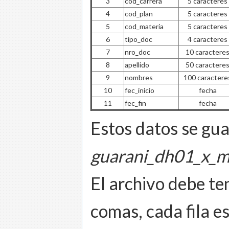
3
cod_carrera
5 caracteres
4
cod_plan
5 caracteres
5
cod_materia
5 caracteres
6
tipo_doc
4 caracteres
7
nro_doc
10 caractere
8
apellido
50 caractere
9
nombres
100 caractere
10
fec_inicio
fecha
11
fec_fin
fecha
Estos datos se gua
guarani_dh01_x_m
El archivo debe te
comas, cada fila e