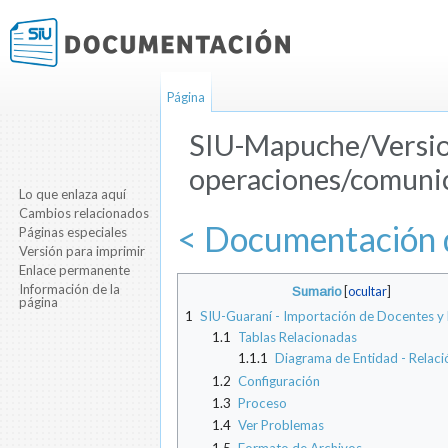
Página
SIU-Mapuche/Versio
operaciones/comunic
Lo que enlaza aquí
Saltar a:
navegación
,
buscar
Cambios relacionados
< Documentación d
Páginas especiales
Versión para imprimir
Enlace permanente
Información de la
Sumario
[
ocultar
]
página
1
SIU-Guaraní - Importación de Docentes y
1.1
Tablas Relacionadas
1.1.1
Diagrama de Entidad - Relaci
1.2
Configuración
1.3
Proceso
1.4
Ver Problemas
1.5
Formato de Archivos