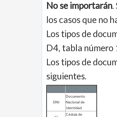
No se importarán
.
los casos que no h
Los tipos de docu
D4, tabla número 
Los tipos de docu
siguientes.
CÓDIGO
DESCRIPCIÓN
Documento
DNI
Nacional de
Identidad
Cédula de