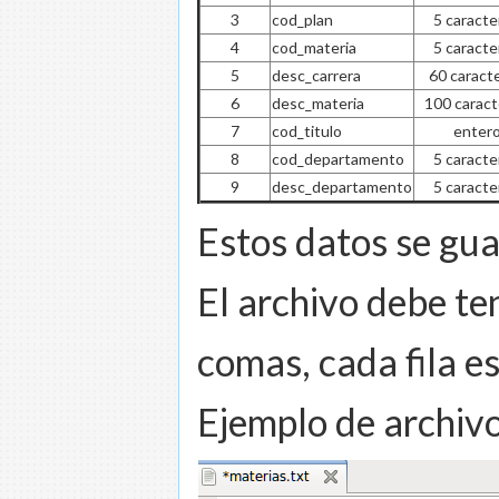
3
cod_plan
5 caracte
4
cod_materia
5 caracte
5
desc_carrera
60 caract
6
desc_materia
100 carac
7
cod_titulo
enter
8
cod_departamento
5 caracte
9
desc_departamento
5 caracte
Estos datos se gua
El archivo debe te
comas, cada fila e
Ejemplo de archivo