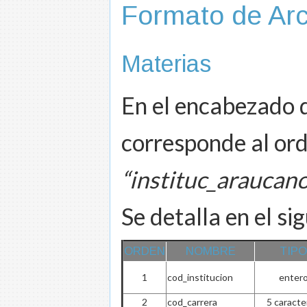
Formato de Arc
Materias
En el encabezado d
corresponde al ord
“instituc_araucan
Se detalla en el s
ORDEN
NOMBRE
TIPO
1
cod_institucion
enter
2
cod_carrera
5 caracte