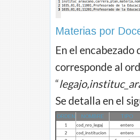
Materias por Doc
En el encabezado d
corresponde al ord
“
legajo,instituc_
Se detalla en el s
ORDEN
NOMBRE
TIPO
1
cod_nro_legaj
entero
2
cod_institucion
entero