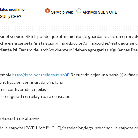
zar el servicio REST puede que al momento de guardar les de un error advi
uche en la carpeta /instalacion/i__produccion/p__mapuche/rest/, aquí se
cliente.ini
. Dentro del archivo cliente.ini deben agregar las siguientes line
jemplo
http://localhost/pilaga/rest/
Recuerde dejar una barra (/) al finali
entificacion configurada en pilaga
rio configurado en pilaga
configurada en pilaga para el usuario
deberá salir el error.
 de la carpeta {PATH_MAPUCHE}/instalacion/logs_procesos, la carpeta deb