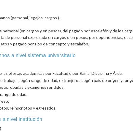
os (personal, legajos, cargos ).
e personal (en cargos y en pesos), del pagado por escalafón y de los car
anta de personal expresada en cargos o en pesos, por dependencias, escal
netos y pagado por tipo de concepto y escalafón.
nos a nivel sistema universitario
 las ofertas académicas por Facultad o por Rama, Disciplina y Área.
e trabajo, según rango de edad, extranjeros según país de origen y rang
ias aprobadas y exámenes rendidos.
 rango de edad.
reso.
ptos, reinscriptos y egresados.
a nivel institución
)