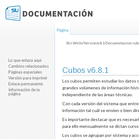
Página
SIU-Wichi/Version6.8.1/Documentacion cub
Saltar a:
navegación
,
buscar
Lo que enlaza aquí
Cambios relacionados
Cubos v6.8.1
Páginas especiales
Versión para imprimir
Los cubos permiten estudiar los datos co
Enlace permanente
grandes volúmenes de información históri
Información de la
página
independiente de las áreas técnicas.
Con cada versión del sistema que entreg
información tal cuál se envíen o bien d
Es importante destacar que es necesario
para ello mensualmente se dictan cursos 
Los cubos se agrupan por sistema y acce