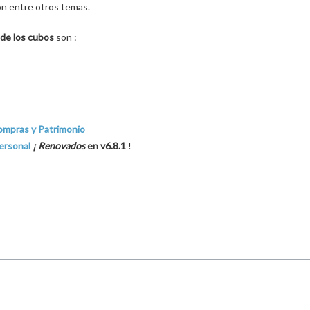
ón entre otros temas.
de los cubos
son :
ompras y Patrimonio
ersonal
¡ Renovados
en v6.8.1
!