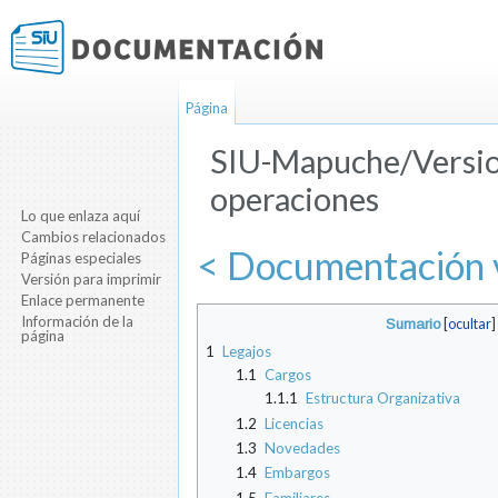
Página
SIU-Mapuche/Versio
operaciones
Lo que enlaza aquí
Saltar a:
navegación
,
buscar
Cambios relacionados
< Documentación 
Páginas especiales
Versión para imprimir
Enlace permanente
Información de la
Sumario
[
ocultar
]
página
1
Legajos
1.1
Cargos
1.1.1
Estructura Organizativa
1.2
Licencias
1.3
Novedades
1.4
Embargos
1.5
Familiares