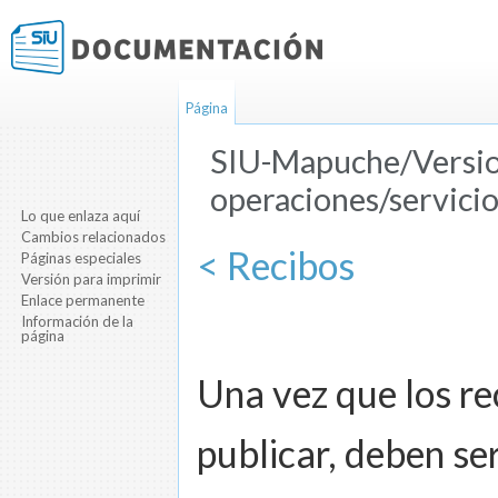
Página
SIU-Mapuche/Versio
operaciones/servicio
Lo que enlaza aquí
Saltar a:
navegación
,
buscar
Cambios relacionados
< Recibos
Páginas especiales
Versión para imprimir
Enlace permanente
Información de la
página
Una vez que los re
publicar, deben se