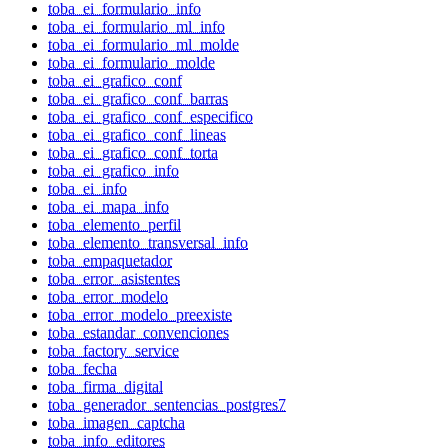
toba_ei_formulario_info
toba_ei_formulario_ml_info
toba_ei_formulario_ml_molde
toba_ei_formulario_molde
toba_ei_grafico_conf
toba_ei_grafico_conf_barras
toba_ei_grafico_conf_especifico
toba_ei_grafico_conf_lineas
toba_ei_grafico_conf_torta
toba_ei_grafico_info
toba_ei_info
toba_ei_mapa_info
toba_elemento_perfil
toba_elemento_transversal_info
toba_empaquetador
toba_error_asistentes
toba_error_modelo
toba_error_modelo_preexiste
toba_estandar_convenciones
toba_factory_service
toba_fecha
toba_firma_digital
toba_generador_sentencias_postgres7
toba_imagen_captcha
toba_info_editores