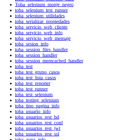
Toba_selenium_monje_negro
toba_selenium_test_runner
toba_selenium_utilidades
toba_serializar_propiedades
toba_servicio_web_cliente
toba_servicio_web_info
toba_servicio_web_mensaje
toba_sesion_info
toba_session_files_handler
toba_session_handler
toba_session_memcached_handler
toba_test
toba_test_grupo_casos
toba_test_lista_casos
toba_test_reporter
toba_test_runner
toba_test_selenium
toba_testing_selenium
toba_tipo_pagina_info
toba_usuario_info
toba_usuarios_rest_bd
toba_usuarios_rest_conf
toba_usuarios_rest_jwt
toba_usuarios_rest_ssl
toba_zona_info