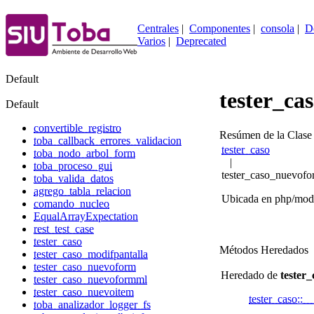
Centrales
|
Componentes
|
consola
|
D
Varios
|
Deprecated
Default
tester_c
Default
convertible_registro
Resúmen de la Clase
toba_callback_errores_validacion
tester_caso
toba_nodo_arbol_form
|
toba_proceso_gui
tester_caso_nuevof
toba_valida_datos
agrego_tabla_relacion
Ubicada en php/mode
comando_nucleo
EqualArrayExpectation
rest_test_case
tester_caso
Métodos Heredados
tester_caso_modifpantalla
tester_caso_nuevoform
Heredado de
tester_
tester_caso_nuevoformml
tester_caso_nuevoitem
tester_caso::__
toba_analizador_logger_fs