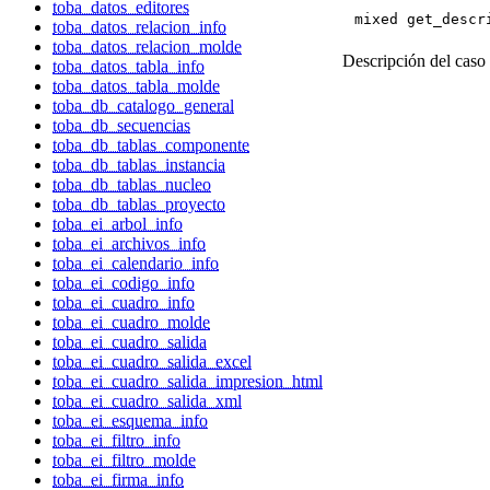
toba_datos_editores
mixed get_descr
toba_datos_relacion_info
toba_datos_relacion_molde
Descripción del caso 
toba_datos_tabla_info
toba_datos_tabla_molde
toba_db_catalogo_general
toba_db_secuencias
toba_db_tablas_componente
toba_db_tablas_instancia
toba_db_tablas_nucleo
toba_db_tablas_proyecto
toba_ei_arbol_info
toba_ei_archivos_info
toba_ei_calendario_info
toba_ei_codigo_info
toba_ei_cuadro_info
toba_ei_cuadro_molde
toba_ei_cuadro_salida
toba_ei_cuadro_salida_excel
toba_ei_cuadro_salida_impresion_html
toba_ei_cuadro_salida_xml
toba_ei_esquema_info
toba_ei_filtro_info
toba_ei_filtro_molde
toba_ei_firma_info