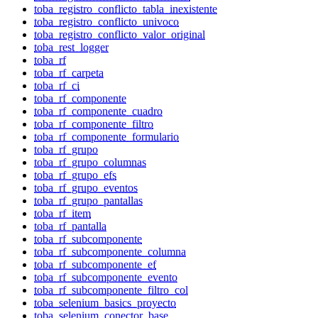
toba_registro_conflicto_tabla_inexistente
toba_registro_conflicto_univoco
toba_registro_conflicto_valor_original
toba_rest_logger
toba_rf
toba_rf_carpeta
toba_rf_ci
toba_rf_componente
toba_rf_componente_cuadro
toba_rf_componente_filtro
toba_rf_componente_formulario
toba_rf_grupo
toba_rf_grupo_columnas
toba_rf_grupo_efs
toba_rf_grupo_eventos
toba_rf_grupo_pantallas
toba_rf_item
toba_rf_pantalla
toba_rf_subcomponente
toba_rf_subcomponente_columna
toba_rf_subcomponente_ef
toba_rf_subcomponente_evento
toba_rf_subcomponente_filtro_col
toba_selenium_basics_proyecto
toba_selenium_conector_base