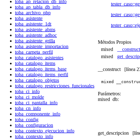
toba_ap_relacion_db_info
tester_caso::ge
toba_ap_tabla_db_info
toba_archivo_php
tester_caso::g
toba_asistente
toba_asistente_1dt
tester_caso::ej
toba_asistente_abms
toba_asistente_adhoc
toba_asistente_grilla
Métodos Propios
toba_asistente_importacion
mixed
__construc
toba_carpeta_perfil
mixed
get_descri
toba_catalogo_asistentes
toba_catalogo_items
toba_catalogo_items_base
__construct
[línea 2
toba_catalogo_items_perfil
toba_catalogo_objetos
mixed __constru
toba_catalogo_restricciones_funcionales
toba_ci_info
Parámetros:
toba_ci_molde
mixed
db:
toba_ci_pantalla_info
toba_cn_info
toba_componente_info
toba_config
toba_configuracion
toba_contexto_ejecucion_info
get_descripcion
[lín
toba_contexto_info