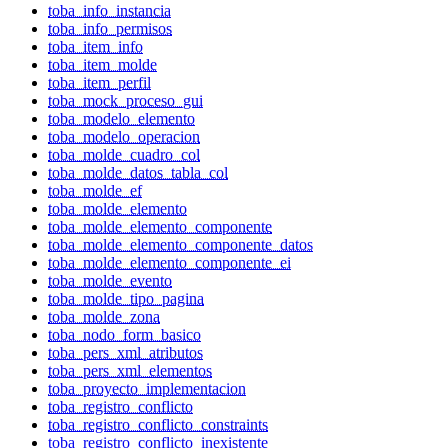
toba_info_instancia
toba_info_permisos
toba_item_info
toba_item_molde
toba_item_perfil
toba_mock_proceso_gui
toba_modelo_elemento
toba_modelo_operacion
toba_molde_cuadro_col
toba_molde_datos_tabla_col
toba_molde_ef
toba_molde_elemento
toba_molde_elemento_componente
toba_molde_elemento_componente_datos
toba_molde_elemento_componente_ei
toba_molde_evento
toba_molde_tipo_pagina
toba_molde_zona
toba_nodo_form_basico
toba_pers_xml_atributos
toba_pers_xml_elementos
toba_proyecto_implementacion
toba_registro_conflicto
toba_registro_conflicto_constraints
toba_registro_conflicto_inexistente