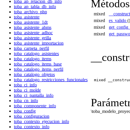
Métodos
toba_ap_relacion_db_info
toba_ap_tabla_db_info
toba_archivo_php
mixed
__construc
toba_asistente
mixed
es_valido
(
toba_asistente_1dt
mixed
get_config
toba_asistente_abms
toba_asistente_adhoc
mixed
get_passw
toba_asistente_grilla
toba_asistente_importacion
toba_carpeta_perfil
__constr
toba_catalogo_asistentes
toba_catalogo_items
toba_catalogo_items_base
toba_catalogo_items_perfil
toba_catalogo_objetos
toba_catalogo_restricciones_funcionales
mixed __constru
toba_ci_info
toba_ci_molde
toba_ci_pantalla_info
Parámetr
toba_cn_info
toba_componente_info
toba_config
\toba_modelo_proyec
toba_configuracion
toba_contexto_ejecucion_info
toba_contexto_info