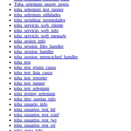
Toba_selenium_monje_negro
toba_selenium_test_runner
toba_selenium_utilidades
toba_serializar_propiedades
toba_servicio_web_cliente
toba_servicio_web_info
toba_servicio_web_mensaje
toba_sesion_info
toba_session_files_handler
toba_session_handler
toba_session_memcached_handler
toba_test
toba_test_grupo_casos
toba_test_lista_casos
toba_test_reporter
toba_test_runner
toba_test_selenium
toba_testing_selenium
toba_tipo_pagina_info
toba_usuario_info
toba_usuarios_rest_bd
toba_usuarios_rest_conf
toba_usuarios_rest_jwt
toba_usuarios_rest_ssl
toba_zona_info