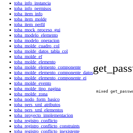
toba_info_instancia
toba_info_permisos
toba_item_info
toba_item_molde
toba_item_perfil
toba_mock_proceso_gui
toba_modelo_elemento
toba_modelo_operacion
toba_molde_cuadro_col
toba_molde_datos_tabla_col
toba_molde_ef
toba_molde_elemento
get_pas
toba_molde_elemento_componente
toba_molde_elemento_componente_datos
toba_molde_elemento_componente_ei
toba_molde_evento
toba_molde_tipo_pagina
mixed get_passw
toba_molde_zona
toba_nodo_form_basico
toba_pers_xml_atributos
toba_pers_xml_elementos
toba_proyecto_implementacion
toba_registro_conflicto
toba_registro_conflicto_constraints
toba_registro_conflicto_inexistente