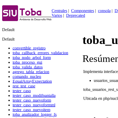
Centrales
|
Componentes
|
consola
|
D
Varios
|
Deprecated
Default
toba_u
Default
convertible_registro
toba_callback_errores_validacion
Resúmen
toba_nodo_arbol_form
toba_proceso_gui
toba_valida_datos
Implementa interface
agrego_tabla_relacion
comando_nucleo
usuarios_usua
EqualArrayExpectation
rest_test_case
toba_usuarios_rest_s
tester_caso
tester_caso_modifpantalla
Ubicada en php/nucle
tester_caso_nuevoform
tester_caso_nuevoformml
tester_caso_nuevoitem
toba_analizador_logger_fs