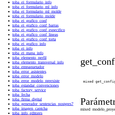
toba_ei_formulario_info
toba_ei_formulario_ml_info
toba_ei_formulario_ml_molde
toba_ei_formulario_molde
toba_ei_grafico_conf
toba_ei_grafico_conf_barras
toba_ei_grafico_conf_especifico
toba_ei_grafico_conf_lineas
toba_ei_grafico_conf_torta
toba_ei_grafico_info
toba_ei_info
toba_ei_mapa_info
toba_elemento_perfil
get_conf
toba_elemento_transversal_info
toba_empaquetador
toba_error_asistentes
toba_error_modelo
toba_error_modelo_preexiste
mixed get_confi
toba_estandar_convenciones
toba_factory_service
toba_fecha
Parámetr
toba_firma_digital
toba_generador_sentencias_postgres7
toba_imagen_captcha
mixed
modelo_proy
toba_info_editores