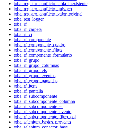
toba_registro_conflicto_tabla_inexistente
toba_registro_conflicto_univoco
toba_registro_conflicto_valor_original
toba_rest_logger
toba_rf
toba_rf_carpeta
toba_rf_ci
toba_rf_componente
toba_rf_componente_cuadro
toba_rf_componente_filtro
toba_rf_componente_formulario
toba_rf_grupo
toba_rf_grupo_columnas
toba_rf_grupo_efs
toba_rf_grupo_eventos
toba_rf_grupo_pantallas
toba_rf_item
toba_rf_pantalla
toba_rf_subcomponente
toba_rf_subcomponente_columna
toba_rf_subcomponente_ef
toba_rf_subcomponente_evento
toba_rf_subcomponente_filtro_col
toba_selenium_basics_proyecto
toba_selenium_conector_base