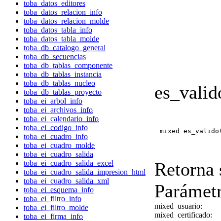
toba_datos_editores
toba_datos_relacion_info
toba_datos_relacion_molde
toba_datos_tabla_info
toba_datos_tabla_molde
toba_db_catalogo_general
toba_db_secuencias
toba_db_tablas_componente
toba_db_tablas_instancia
toba_db_tablas_nucleo
es_valid
toba_db_tablas_proyecto
toba_ei_arbol_info
toba_ei_archivos_info
toba_ei_calendario_info
toba_ei_codigo_info
mixed es_valido
toba_ei_cuadro_info
toba_ei_cuadro_molde
toba_ei_cuadro_salida
Retorna s
toba_ei_cuadro_salida_excel
toba_ei_cuadro_salida_impresion_html
toba_ei_cuadro_salida_xml
Parámetr
toba_ei_esquema_info
toba_ei_filtro_info
mixed
usuario:
toba_ei_filtro_molde
mixed
certificado:
toba_ei_firma_info