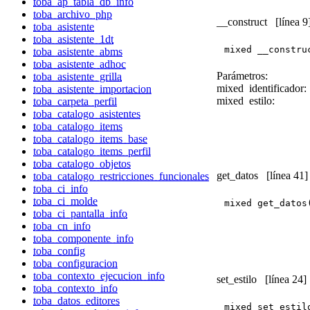
toba_ap_tabla_db_info
toba_archivo_php
__construct
[línea 9
toba_asistente
toba_asistente_1dt
mixed __constru
toba_asistente_abms
toba_asistente_adhoc
Parámetros:
toba_asistente_grilla
mixed
identificador:
toba_asistente_importacion
mixed
estilo:
toba_carpeta_perfil
toba_catalogo_asistentes
toba_catalogo_items
toba_catalogo_items_base
toba_catalogo_items_perfil
toba_catalogo_objetos
get_datos
[línea 41]
toba_catalogo_restricciones_funcionales
toba_ci_info
toba_ci_molde
mixed get_datos
toba_ci_pantalla_info
toba_cn_info
toba_componente_info
toba_config
toba_configuracion
toba_contexto_ejecucion_info
set_estilo
[línea 24]
toba_contexto_info
toba_datos_editores
mixed set_estil