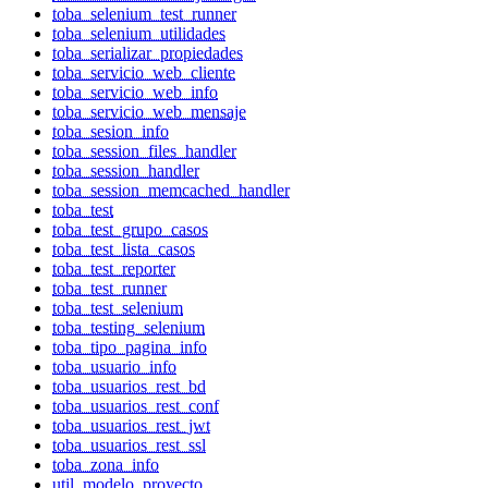
toba_selenium_test_runner
toba_selenium_utilidades
toba_serializar_propiedades
toba_servicio_web_cliente
toba_servicio_web_info
toba_servicio_web_mensaje
toba_sesion_info
toba_session_files_handler
toba_session_handler
toba_session_memcached_handler
toba_test
toba_test_grupo_casos
toba_test_lista_casos
toba_test_reporter
toba_test_runner
toba_test_selenium
toba_testing_selenium
toba_tipo_pagina_info
toba_usuario_info
toba_usuarios_rest_bd
toba_usuarios_rest_conf
toba_usuarios_rest_jwt
toba_usuarios_rest_ssl
toba_zona_info
util_modelo_proyecto