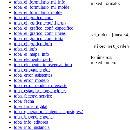
toba_ei_formulario_ml_info
mixed
formato:
toba_ei_formulario_ml_molde
toba_ei_formulario_molde
toba_ei_grafico_conf
toba_ei_grafico_conf_barras
toba_ei_grafico_conf_especifico
toba_ei_grafico_conf_lineas
set_orden
[línea 34]
toba_ei_grafico_conf_torta
toba_ei_grafico_info
mixed set_orden
toba_ei_info
toba_ei_mapa_info
Parámetros:
toba_elemento_perfil
mixed
orden:
toba_elemento_transversal_info
toba_empaquetador
toba_error_asistentes
toba_error_modelo
toba_error_modelo_preexiste
toba_estandar_convenciones
toba_factory_service
toba_fecha
toba_firma_digital
toba_generador_sentencias_postgres7
toba_imagen_captcha
toba_info_editores
toba_info_instancia