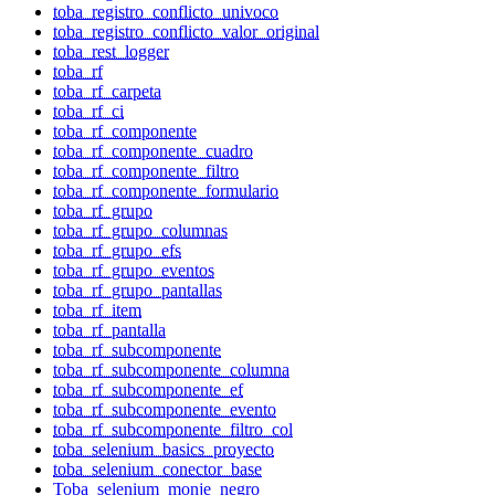
toba_registro_conflicto_univoco
toba_registro_conflicto_valor_original
toba_rest_logger
toba_rf
toba_rf_carpeta
toba_rf_ci
toba_rf_componente
toba_rf_componente_cuadro
toba_rf_componente_filtro
toba_rf_componente_formulario
toba_rf_grupo
toba_rf_grupo_columnas
toba_rf_grupo_efs
toba_rf_grupo_eventos
toba_rf_grupo_pantallas
toba_rf_item
toba_rf_pantalla
toba_rf_subcomponente
toba_rf_subcomponente_columna
toba_rf_subcomponente_ef
toba_rf_subcomponente_evento
toba_rf_subcomponente_filtro_col
toba_selenium_basics_proyecto
toba_selenium_conector_base
Toba_selenium_monje_negro