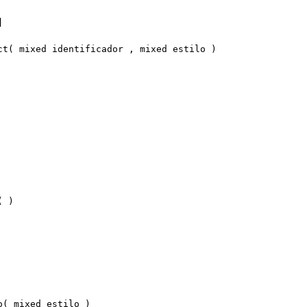
]
ct( mixed identificador , mixed estilo )
( )
o( mixed estilo )