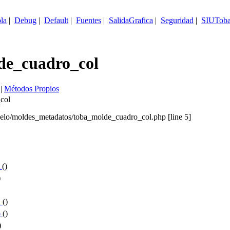
la
|
Debug
|
Default
|
Fuentes
|
SalidaGrafica
|
Seguridad
|
SIUTob
de_cuadro_col
|
Métodos Propios
col
elo/moldes_metadatos/toba_molde_cuadro_col.php [
line 5
]
t
()
)
)
a
()
o
()
()