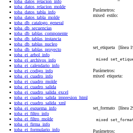
toba_datos_relacion_info
toba_datos_relacion_molde
Parámetros:
toba_datos_tabla_info
mixed
estilo:
toba_datos_tabla_molde
toba_db_catalogo_general
toba_db_secuencias
toba_db_tablas_componente
toba_db_tablas_instancia
toba_db_tablas_nucleo
set_etiqueta
[línea 1
toba_db_tablas_proyecto
toba_ei_arbol_info
mixed set_etiqu
toba_ei_archivos_info
toba_ei_calendario_info
Parámetros:
toba_ei_codigo_info
mixed
etiqueta:
toba_ei_cuadro_info
toba_ei_cuadro_molde
toba_ei_cuadro_salida
toba_ei_cuadro_salida_excel
toba_ei_cuadro_salida_impresion_html
toba_ei_cuadro_salida_xml
set_formato
[línea 2
toba_ei_esquema_info
toba_ei_filtro_info
toba_ei_filtro_molde
mixed set_forma
toba_ei_firma_info
toba_ei_formulario_info
Parámetros: