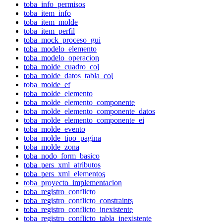
toba_info_permisos
toba_item_info
toba_item_molde
toba_item_perfil
toba_mock_proceso_gui
toba_modelo_elemento
toba_modelo_operacion
toba_molde_cuadro_col
toba_molde_datos_tabla_col
toba_molde_ef
toba_molde_elemento
toba_molde_elemento_componente
toba_molde_elemento_componente_datos
toba_molde_elemento_componente_ei
toba_molde_evento
toba_molde_tipo_pagina
toba_molde_zona
toba_nodo_form_basico
toba_pers_xml_atributos
toba_pers_xml_elementos
toba_proyecto_implementacion
toba_registro_conflicto
toba_registro_conflicto_constraints
toba_registro_conflicto_inexistente
toba_registro_conflicto_tabla_inexistente