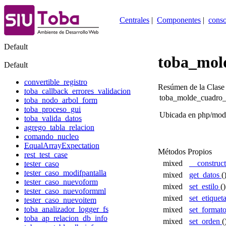
Centrales
|
Componentes
|
conso
Default
toba_mol
Default
convertible_registro
Resúmen de la Clase
toba_callback_errores_validacion
toba_molde_cuadro_
toba_nodo_arbol_form
toba_proceso_gui
Ubicada en php/mod
toba_valida_datos
agrego_tabla_relacion
comando_nucleo
EqualArrayExpectation
Métodos Propios
rest_test_case
mixed
__construc
tester_caso
tester_caso_modifpantalla
mixed
get_datos
(
tester_caso_nuevoform
mixed
set_estilo
(
tester_caso_nuevoformml
mixed
set_etiquet
tester_caso_nuevoitem
toba_analizador_logger_fs
mixed
set_format
toba_ap_relacion_db_info
mixed
set_orden