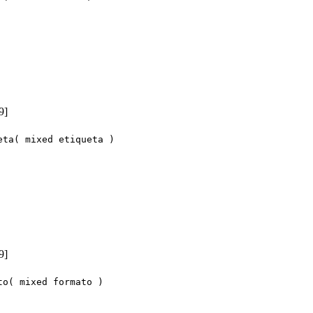
9]
eta( mixed etiqueta )
9]
to( mixed formato )