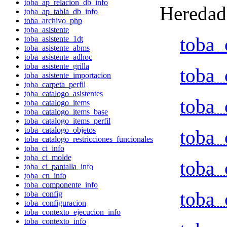
toba_ap_relacion_db_info
Heredad
toba_ap_tabla_db_info
toba_archivo_php
toba_asistente
toba_
toba_asistente_1dt
toba_asistente_abms
toba_asistente_adhoc
toba_asistente_grilla
toba_
toba_asistente_importacion
toba_carpeta_perfil
toba_catalogo_asistentes
toba_
toba_catalogo_items
toba_catalogo_items_base
toba_catalogo_items_perfil
toba_catalogo_objetos
toba_
toba_catalogo_restricciones_funcionales
toba_ci_info
toba_ci_molde
toba_
toba_ci_pantalla_info
toba_cn_info
toba_componente_info
toba_
toba_config
toba_configuracion
toba_contexto_ejecucion_info
toba_contexto_info