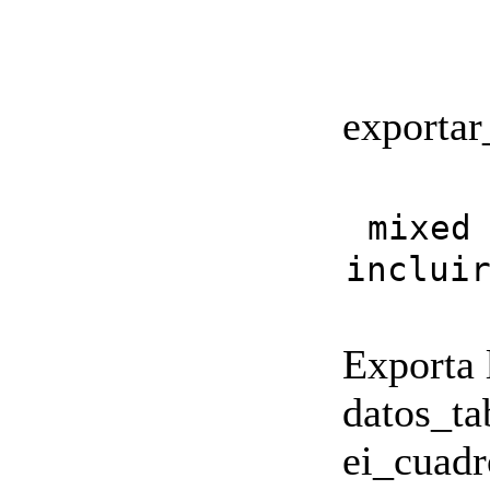
exporta
mixed
inclui
Exporta 
datos_ta
ei_cuadr