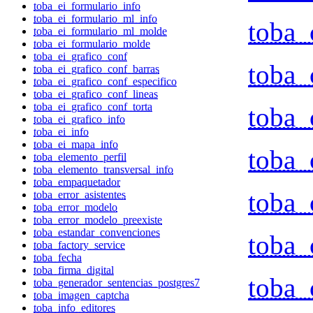
toba_ei_formulario_info
toba_ei_formulario_ml_info
toba_
toba_ei_formulario_ml_molde
toba_ei_formulario_molde
toba_ei_grafico_conf
toba_
toba_ei_grafico_conf_barras
toba_ei_grafico_conf_especifico
toba_ei_grafico_conf_lineas
toba_ei_grafico_conf_torta
toba_
toba_ei_grafico_info
toba_ei_info
toba_ei_mapa_info
toba_
toba_elemento_perfil
toba_elemento_transversal_info
toba_empaquetador
toba_
toba_error_asistentes
toba_error_modelo
toba_error_modelo_preexiste
toba_estandar_convenciones
toba_
toba_factory_service
toba_fecha
toba_firma_digital
toba_
toba_generador_sentencias_postgres7
toba_imagen_captcha
toba_info_editores