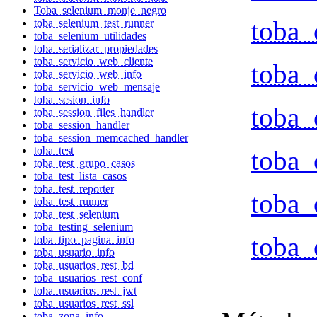
Toba_selenium_monje_negro
toba_
toba_selenium_test_runner
toba_selenium_utilidades
toba_serializar_propiedades
toba_servicio_web_cliente
toba_
toba_servicio_web_info
toba_servicio_web_mensaje
toba_sesion_info
toba_
toba_session_files_handler
toba_session_handler
toba_session_memcached_handler
toba_test
toba_
toba_test_grupo_casos
toba_test_lista_casos
toba_test_reporter
toba_
toba_test_runner
toba_test_selenium
toba_testing_selenium
toba_
toba_tipo_pagina_info
toba_usuario_info
toba_usuarios_rest_bd
toba_usuarios_rest_conf
toba_usuarios_rest_jwt
toba_usuarios_rest_ssl
toba_zona_info