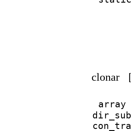
clonar
array
dir_su
con_tr