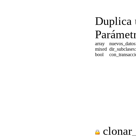
Duplica 
Parámetr
array
nuevos_datos
mixed
dir_subclases
bool
con_transacc
clonar