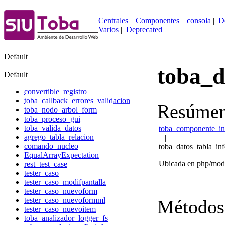
Centrales
|
Componentes
|
consola
|
D
Varios
|
Deprecated
Default
toba_d
Default
convertible_registro
toba_callback_errores_validacion
Resúmen
toba_nodo_arbol_form
toba_proceso_gui
toba_valida_datos
toba_componente_in
agrego_tabla_relacion
|
comando_nucleo
toba_datos_tabla_in
EqualArrayExpectation
Ubicada en php/mode
rest_test_case
tester_caso
tester_caso_modifpantalla
tester_caso_nuevoform
tester_caso_nuevoformml
Métodos
tester_caso_nuevoitem
toba_analizador_logger_fs