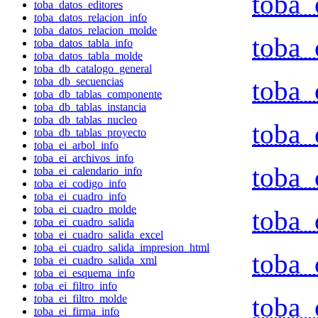
toba_
toba_datos_editores
toba_datos_relacion_info
toba_datos_relacion_molde
toba_
toba_datos_tabla_info
toba_datos_tabla_molde
toba_db_catalogo_general
toba_
toba_db_secuencias
toba_db_tablas_componente
toba_db_tablas_instancia
toba_db_tablas_nucleo
toba_
toba_db_tablas_proyecto
toba_ei_arbol_info
toba_ei_archivos_info
toba_
toba_ei_calendario_info
toba_ei_codigo_info
toba_ei_cuadro_info
toba_ei_cuadro_molde
toba_
toba_ei_cuadro_salida
toba_ei_cuadro_salida_excel
toba_ei_cuadro_salida_impresion_html
toba_
toba_ei_cuadro_salida_xml
toba_ei_esquema_info
toba_ei_filtro_info
toba_
toba_ei_filtro_molde
toba_ei_firma_info