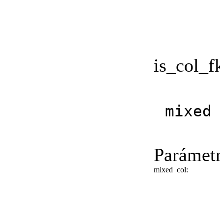
is_col_f
mixed
Parámetr
mixed
col: