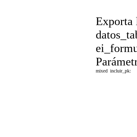
Exporta 
datos_ta
ei_formu
Parámetr
mixed
incluir_pk: