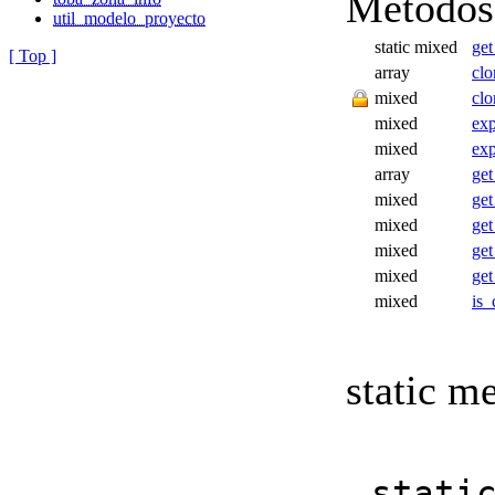
Métodos
util_modelo_proyecto
static
mixed
get
[ Top ]
array
cl
mixed
clo
mixed
ex
mixed
exp
array
ge
mixed
ge
mixed
ge
mixed
ge
mixed
get
mixed
is_
static m
stati