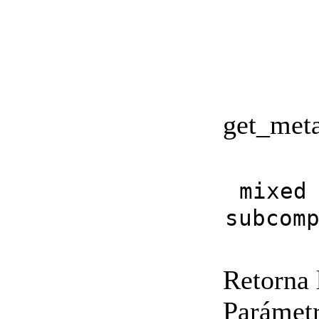
get_met
mixed
subcom
Retorna 
Parámetr