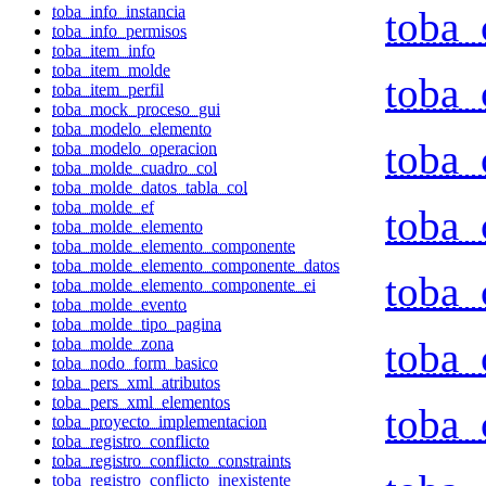
toba_info_instancia
toba_
toba_info_permisos
toba_item_info
toba_item_molde
toba_
toba_item_perfil
toba_mock_proceso_gui
toba_modelo_elemento
toba_
toba_modelo_operacion
toba_molde_cuadro_col
toba_molde_datos_tabla_col
toba_molde_ef
toba_
toba_molde_elemento
toba_molde_elemento_componente
toba_molde_elemento_componente_datos
toba_
toba_molde_elemento_componente_ei
toba_molde_evento
toba_molde_tipo_pagina
toba_
toba_molde_zona
toba_nodo_form_basico
toba_pers_xml_atributos
toba_pers_xml_elementos
toba_
toba_proyecto_implementacion
toba_registro_conflicto
toba_registro_conflicto_constraints
toba_registro_conflicto_inexistente