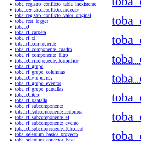
toba_
toba_registro_conflicto_tabla_inexistente
toba_registro_conflicto_univoco
toba_registro_conflicto_valor_original
toba_
toba_rest_logger
toba_rf
toba_rf_carpeta
toba_
toba_rf_ci
toba_rf_componente
toba_rf_componente_cuadro
toba_
toba_rf_componente_filtro
toba_rf_componente_formulario
toba_rf_grupo
toba_rf_grupo_columnas
toba_
toba_rf_grupo_efs
toba_rf_grupo_eventos
toba_rf_grupo_pantallas
toba_
toba_rf_item
toba_rf_pantalla
toba_rf_subcomponente
toba_rf_subcomponente_columna
toba_
toba_rf_subcomponente_ef
toba_rf_subcomponente_evento
toba_rf_subcomponente_filtro_col
toba_
toba_selenium_basics_proyecto
toba_selenium_conector_base