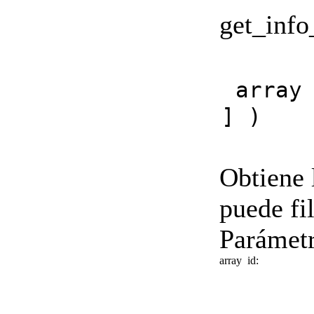
get_inf
array
] )
Obtiene 
puede fi
Parámetr
array
id: